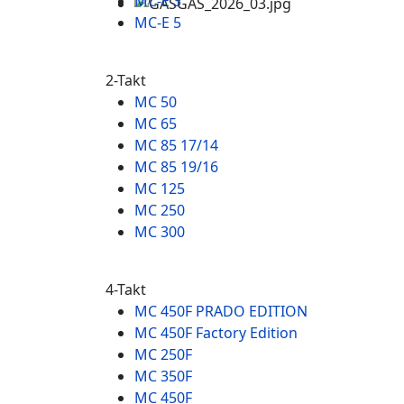
MC-E 3
MC-E 5
2-Takt
MC 50
MC 65
MC 85 17/14
MC 85 19/16
MC 125
MC 250
MC 300
4-Takt
MC 450F PRADO EDITION
MC 450F Factory Edition
MC 250F
MC 350F
MC 450F