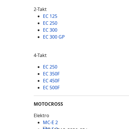
2-Takt
EC 125
EC 250
EC 300
EC 300 GP
4-Takt
EC 250
EC 350F
EC 450F
EC 500F
MOTOCROSS
Elektro
MC-E 2