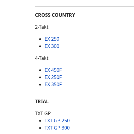
CROSS COUNTRY
2-Takt
EX 250
EX 300
4-Takt
EX 450F
EX 250F
EX 350F
TRIAL
TXT GP
TXT GP 250
TXT GP 300